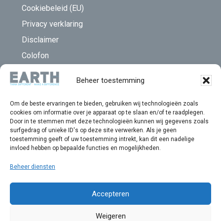
Cookiebeleid (EU)
Privacy verklaring
Disclaimer
Colofon
Beheer toestemming
EARTH Integrated Archaeology B.V
Fortranweg 1-7
Om de beste ervaringen te bieden, gebruiken wij technologieën zoals
3821 BK Amersfoort
cookies om informatie over je apparaat op te slaan en/of te raadplegen.
Door in te stemmen met deze technologieën kunnen wij gegevens zoals
033 455 41 27
surfgedrag of unieke ID's op deze site verwerken. Als je geen
toestemming geeft of uw toestemming intrekt, kan dit een nadelige
contact@earth-now.com
invloed hebben op bepaalde functies en mogelijkheden.
Kamer van Koophandel: 321 42 042
Beheer diensten
BTW-nummer: NL 8200.71.559.B01
Accepteren
Weigeren