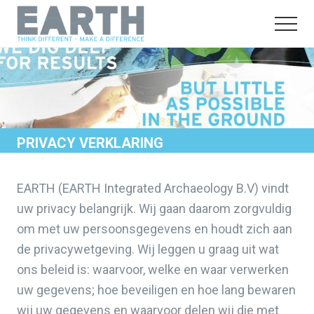
Menu
Door
Spring
naar
naar
Menu
de
de
Think
different.
hoofd
voettekst
Make
inhoud
a
difference
PRIVACY VERKLARING
EARTH (EARTH Integrated Archaeology B.V) vindt
uw privacy belangrijk. Wij gaan daarom zorgvuldig
om met uw persoonsgegevens en houdt zich aan
de privacywetgeving. Wij leggen u graag uit wat
ons beleid is: waarvoor, welke en waar verwerken
uw gegevens; hoe beveiligen en hoe lang bewaren
wij uw gegevens en waarvoor delen wij die met